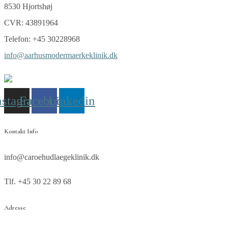
8530 Hjortshøj
CVR: 43891964
Telefon: +45 30228968
info@aarhusmodermaerkeklinik.dk
nstagram
Facebook
Linkedin
Kontakt Info
info@caroehudlaegeklinik.dk
Tlf. +45 30 22 89 68
Adresse